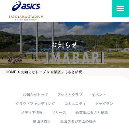
お知らせ
HOME
お知らせトップ
企業版ふるさと納税
お知らせトップ
アシさとクラブ
イベント
クラウドファンディング
コミュニティ
ドッグラン
メディア情報
リリース
企業版ふるさと納税
里山サロン
里山スタジアムの様子