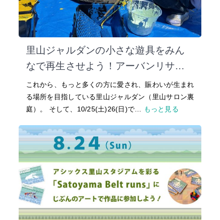
里山ジャルダンの小さな遊具をみん
なで再生させよう！アーバンリサー
チとの小さなイベントを開催！
これから、もっと多くの方に愛され、賑わいが生まれ
る場所を目指している里山ジャルダン（里山サロン裏
庭）。 そして、10/25(土)26(日)で…
もっと見る